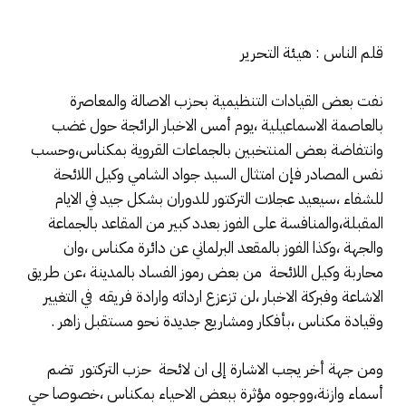
قلم الناس : هيئة التحرير
نفت بعض القيادات التنظيمية بحزب الاصالة والمعاصرة
بالعاصمة الاسماعيلية ،يوم أمس الاخبار الرائجة حول غضب
وانتفاضة بعض المنتخبين بالجماعات القروية بمكناس،وحسب
نفس المصادر فإن امتثال السيد جواد الشامي وكيل اللائحة
للشفاء ،سيعيد عجلات التركتور للدوران بشكل جيد في الايام
المقبلة،والمنافسة على الفوز بعدد كبير من المقاعد بالجماعة
والجهة ،وكذا الفوز بالمقعد البرلماني عن دائرة مكناس ،وان
محاربة وكيل اللائحة من بعض رموز الفساد بالمدينة ،عن طريق
الاشاعة وفبركة الاخبار ،لن تزعزع ارداته وارادة فريقه في التغيير
وقيادة مكناس ،بأفكار ومشاريع جديدة نحو مستقبل زاهر .
ومن جهة أخر يجب الاشارة إلى ان لائحة حزب التركتور تضم
أسماء وازنة،ووجوه مؤثرة ببعض الاحياء بمكناس ،خصوصا حي