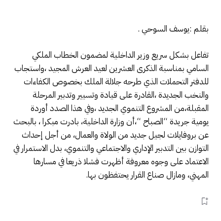
بقلم :يوسف السوحي .
تفاعل بشكل سريع وزير الداخلية لمضمون الخطاب الملكي
السامي بمناسبة الذكرى العشرين لعيد العرش المجيد ،واستجاب
للدفتر التحملات الذي طرحه جلالة الملك بخصوص الكفاءات
والنخب الجديدة ،القادرة على قيادة وتسيير وتدبير المرحلة
المقبلة،من المشروع التنموي الجديد ،وفي هذا الصدد أوردة
يومية جريدة “الصباح “،أن وزارة الداخلية، بادرت مبکرا ، بالبحث
عن بروفايلات لجيل جديد من الولاة والعمال، من أجل إحداث
التوازن بين التدبير الإداري والاجتماعي والتنموي، بدل الاستمرار في
الاعتماد على وجوه معروفة أظهرت فشلا ذريعا في مسارها
المهني، ومازال صناع القرار يحتفظون بها.