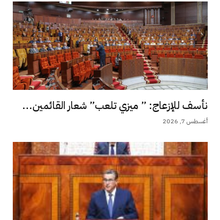
نأسف للإزعاج: ” ميزي تلعب” شعار القائمين...
أغسطس 7, 2026