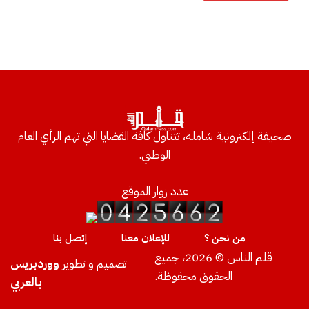
صحيفة إلكترونية شاملة، تتناول كافة القضايا التي تهم الرأي العام
الوطني.
عدد زوار الموقع
من نحن ؟
للإعلان معنا
إتصل بنا
قلم الناس © 2026، جميع
تصميم و تطوير
ووردبريس
الحقوق محفوظة.
بالعربي