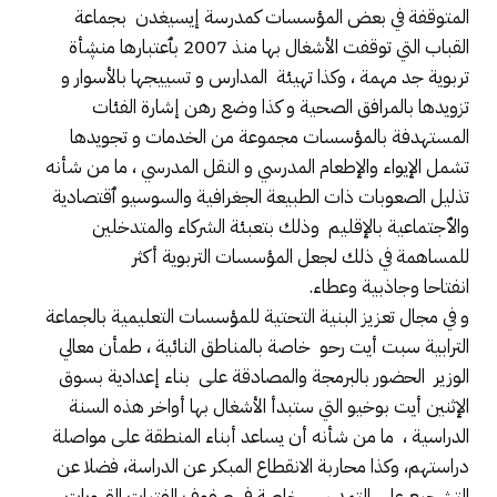
المتوقفة في بعض المؤسسات كمدرسة إيسيغدن بجماعة
القباب التي توقفت الأشغال بها منذ 2007 بٱعتبارها منڜأة
تربوية جد مهمة ، وكذا تهيئة المدارس و تسييجها بالأسوار و
تزويدها بالمرافق الصحية و كذا وضع رهن إشارة الفئات
المستهدفة بالمؤسسات مجموعة من الخدمات و تجويدها
تشمل الإيواء والإطعام المدرسي و النقل المدرسي ، ما من شأنه
تذليل الصعوبات ذات الطبيعة الجغرافية والسوسيو ٱقتصادية
والٱجتماعية بالإقليم وذلك بتعبئة الشركاء والمتدخلين
للمساهمة في ذلك لجعل المؤسسات التربوية أكثر
انفتاحا وجاذبية وعطاء.
و في مجال تعزيز البنية التحتية للمؤسسات التعليمية بالجماعة
الترابية سبت أيت رحو خاصة بالمناطق النائية ، طمأن معالي
الوزير الحضور بالبرمجة والمصادقة على بناء إعدادية بسوق
الإثنين أيت بوخيو التي ستبدأ الأشغال بها أواخر هذه السنة
الدراسية ، ما من شأنه أن يساعد أبناء المنطقة على مواصلة
دراستهم، وكذا محاربة الانقطاع المبكر عن الدراسة، فضلا عن
التشجيع على التمدرس، خاصة في صفوف الفتيات القرويات.