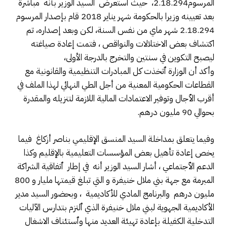
المرسوم2.18.294، حيث ٱستعرض السيد الوزير بأنه مباشرة
بعد تعيينه وزيرا بالحكومة شهر يناير 2018 قام بإصدار المرسوم
2.18.294 شهر ماي من نفس السنة، لكن وبعد إصداره، تم
اكتشاف بعض الاختلالات والنواقص ، فتمت إعادة صياغته
ليصبح التكوين في سنتين والتخرج بالدرجة الأولى،
وأكد أن الوزارة ٱتخذت كل المبادرات التنظيمية والقانونية مع
القطاعات الحكومية المعنية من أجل الطي النهائي لهذا الملف في
أقرب الٱجال وتوفير الاعتمادات المالية اللازمة لتنزيله والمقدرة
بحوالي 90 مليون درهم.
وفيما يتعلق بمداخلة السيد المنسق الإقليمي بناصر أزكاغ فيما
يخص إعادة تأهيل بعض المؤسسات التعليمية بالإقليم وكذا
الدعم الٱجتماعي ، أشار السيد الوزير أنه في إطار ٱتفاقية الشراكة
المبرمة مع جهة بني ملال خنيفرة و التي تبلغ قيمتها مليار و 800
مليون درهم والبرنامج المادي للأكاديمية ، وبحضور السيد مدير
الأكاديمية الجهوية لبني ملال خنيفرة الذي ٱلتزم بتدارس الآليات
التدخلية الكفيلة بإعادة تهيئة العديد منها وٱستئناف الاشغال