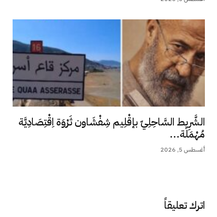
الشَّرِيط السَّاحِلِيّ بإقْلِيم شِفْشَاون ثَرْوَة اِقْتِصَادِيَّة
مُهْمَلَة...
أغسطس 5, 2026
اترك تعليقاً