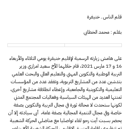
قلم الناس ـ خنيفرة
بقلم : محمد الخطابي
على هامش زيارته الرسمية لإقليم خنيفرة يومي الثلاثاء والأربعاء
16 و 17 مارس 2021، قام خلالهما الأخ سعيد امزازي وزير
التربية الوطنية والتكوين المهني والتعليم العالي والبحث العلمي
بتدشين عدد من المشاريع التربوية، وتفقد عدد من المؤسسات
التعليمية والتكوينية والجامعية، وإعطاء انطلاقة مشاريع أخرى،
ثمنتها العديد من الهيئات السياسية وفعاليات المجتمع المدني
لكونها ستحدث لا محالة ثورة في مجال التربية والتكوين بصفة
خاصة وفي مجال التنمية المجالية بصفة عامة، أبى سيادته إلا أن
يحضر بسبت أيت رحو لقاء تواصليا مع مناضلي الحركة الشعبية
تم تنظيمه بإقامة المنسق الإقليمي للحركة الشعبية الأخ بناصر