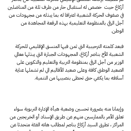
أزكاغ حيث خصص له استقبال حار من طرف ثلة من المناضلين
في صفوف الحركة الشعبية اعترافا له بما يبذله من مجهودات من
أجل الرقي بالمنظومة التعليمية بهذه الرقعة المجاهدة من
الوطن.
فبعد كلمته الترحيبية التي ثمن فيها المنسق الإقليمي للحركة
الشعبية الأخ بناصر أزكاغ، المجهودات الجبارة التي يبذلها معالي
الوزير من أجل الرقي بمنظومة التربية والتعليم والتكوين على
الصعيد الوطني كافة وعلى صعيد الأقاليم الي لم تشملها عناية
أسلافه بما يكفي حتى تحظى بنصيبها من التنمية.
وإيمانا منه بضرورة تحسين وضعية هيأة الإدارة التربوية سواء
تعلق الأمر بالممارسين منهم عن طريق الإسناد أو الخريجين من
المراكز ، تطرق السيد أزكاغ بناصر لمطالب هاته الفئة متحدثا عن