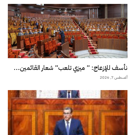
نأسف للإزعاج: ” ميزي تلعب” شعار القائمين...
أغسطس 7, 2026