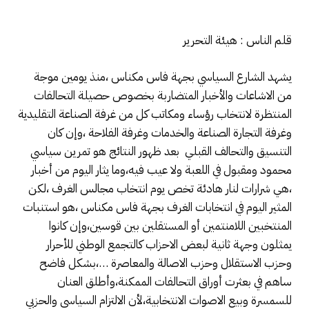
قلم الناس : هيئة التحرير
يشهد الشارع السياسي بجهة فاس مكناس ،منذ يومين موجة
من الاشاعات والأخبار المتضاربة بخصوص حصيلة التحالفات
المنتظرة لانتخاب رؤساء ومكاتب كل من غرفة الصناعة التقليدية
وغرفة التجارة الصناعة والخدمات وغرفة الفلاحة ،وإن كان
التنسيق والتحالف القبلي بعد ظهور النتائج هو تمرين سياسي
محمود ومقبول في اللعبة ولا عيب فيه،وما يثار اليوم من أخبار
،هي شرارات لنار هادئة تخص يوم انتخاب مجالس الغرف ،لكن
المثير اليوم في انتخابات الغرف بجهة فاس مكناس ،هو استنبات
المنتخبين اللامنتمين أو المستقلين بين قوسين،وإن كانوا
يمثلون وجهة ثانية لبعض الاحزاب كالتجمع الوطني للأحرار
وحزب الاستقلال وحزب الاصالة والمعاصرة …،بشكل فاضح
ساهم في بعثرت أوراق التحالفات الممكنة،وأطلق العنان
للسمسرة وبيع الاصوات الانتخابية،لأن الالتزام السياسي والحزبي