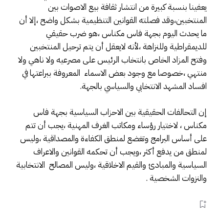
يعفينا بنسبة كبيرة من انتشار ثقافة بيع الاصوات بين
المنتخبين،وقد فصلته القوانين التنظيمية بشكل واضح ،إلا أن
ما يحدث اليوم بجهة فاس مكناس ،هو ضرب حقيقي
للديمقراطية وللنزاهة ،لأنه لايعقل أن يتم ترحيل المنتخبين
وفتح المزاد الخاص بانتخاب الرئيس على مصرعيه ولا ناهي ولا
منتهي ،خصوصا مع وجود بعض الاسماء المعروفة ببراعتها في
افساد المشهد الانتخابي والسياسي بالجهة.
إن التحالفات الحقيقية بين الاحزاب السياسية بجهة فاس
مكناس ، لاختيار رؤساء ومكاتب الغرف المهنية ،يجب أن تتم
على أساس البرامج وتغضع لمنطق الكفاءة والمصداقية ،وليس
لمنطق من يدفع أكثر ،ويجب أن تحكمه القوانين والاعراف
السياسية والمبادئ والقيم الاخلاقية ،وليس المصالح الانتخابية
والنزوات الشخصية .