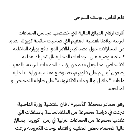
قلم الناس ـ يوسف السوحي
أثارت ارقام المبالغ المالية التي خصصتها مجالس الجماعات
الترابية ببلادنا ،لعملية التعقيم التي صاحبت جائحة كورونا، العديد
من التساؤلات حول مصداقيتها،الامر الذي دفع بوزارة الداخلية
كسلطة وصية على الجماعات المحلية ،الى تحريك عملية
الافتحاص ،مما جعل عدد من رؤساء الجماعات الترابية، بالمغرب
يضعون أيديهم على قلوبهم، بعد وضع مفتشية وزارة الداخلية
ملفات “جافيل و اللوحات الالكترونية” على طاولة التمحيص و
المراجعة.
وفق مصادر صحيفة ‘الأسبوع’، فان مفتشية وزارة الداخلية،
شرعت في دراسة مجموعة من الملفاتالخاصة بالصفقات التي
عقدتها مجموعة من الجماعات الترابية في زمن “كورونا” بمبالغ
مالية ضخمة، تخص التعقيم و اقتناء لوحات الكترونية وزعت