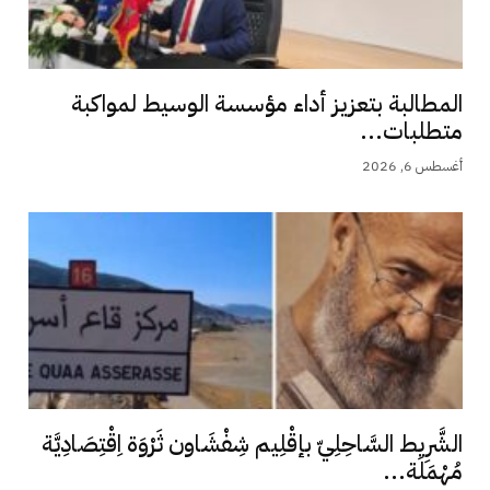
المطالبة بتعزيز أداء مؤسسة الوسيط لمواكبة
متطلبات...
أغسطس 6, 2026
الشَّرِيط السَّاحِلِيّ بإقْلِيم شِفْشَاون ثَرْوَة اِقْتِصَادِيَّة
مُهْمَلَة...