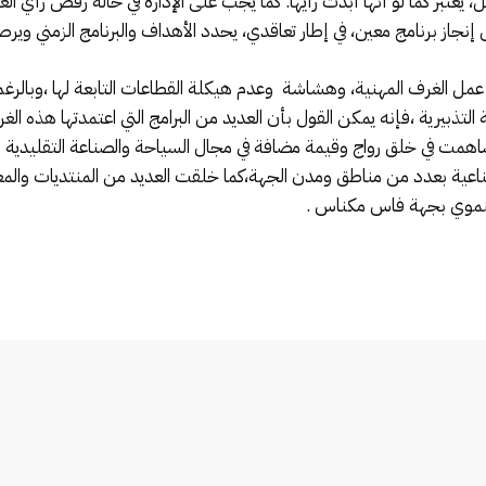
ل، يعتبر كما لو أنها أبدت رأيها. كما يجب على الإدارة في حالة رفض رأي ا
جاز برنامج معين، في إطار تعاقدي، يحدد الأهداف والبرنامج الزمني ويرصد
ق عمل الغرف المهنية، وهشاشة وعدم هيكلة القطاعات التابعة لها ،وبالرغم
لتذبيرية ،فإنه يمكن القول بأن العديد من البرامج التي اعتمدتها هذه ا
اهمت في خلق رواج وقيمة مضافة في مجال السياحة والصناعة التقليدية والص
ناعية بعدد من مناطق ومدن الجهة،كما خلقت العديد من المنتديات والم
تنموي بجهة فاس مكناس .