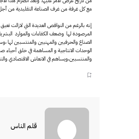
من تاريخ عرض الأمر عليها. وبعد انصرام هذا الأج
مع كل غرفة من غرف الصناعة التقليدية من أجل إن
إنه بالرغم من النواقص العديدة التي لازالت تعي
المرصودة لها وضعف الكفاءات والموارد البشرية ا
الصناع والحرفيين والمهنيين والمنتسبين لها ،وس
الوحدات الانتاجية و المساهمة في خلق أحياء ص
والمنتسبين،ويساهم في الانعاش الاقتصادي وال
قلم الناس