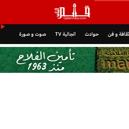
قافة و فن
حوادث
الجالية TV
صوت و صورة