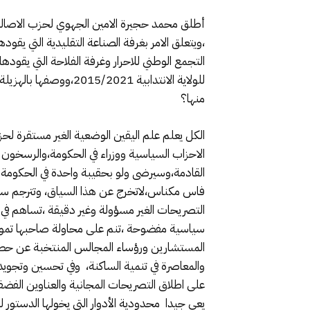
أطلق محمد حجيرة الامين الجهوي لحزب الاصالة
،ويتعلق الامر بغرفة الصناعة التقليدية التي يق
التجمع الوطني للاحرار وغرفة الفلاحة التي يق
للولاية الانتدابية 1
منها؟
الكل يعلم علم اليقين الوضعية الغير مستقرة لحز
الاحزاب السياسية ووزراء في الحكومة،والرسخون 
القادمة،وسيرضى ولو بحقيبة واحدة في الحكومة 
فاس مكناس،لاتخرج عن هذا السياق، وتترجم سيا
التصريحات الغير مسؤولة وغير دقيقة ،تساهم في
سياسية مفضوحة ،تنم على محاولة صاحبها تمو
المستشارين ورؤساء المجالس المنتخبة عن حصي
والمعاصرة في تنمية الساكنة، وفي تحسين وتجويد ا
على اطلاق التصريحات المجانية والعناوين الفضفا
يعي جيدا محدودية الأدوار التي يخولها الدستو