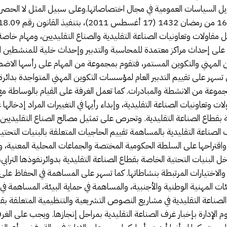
نزيل السياسات العمومية في مجال اختصاصاتها.وعلى سبيل المثل لا الحص
علق بمسك سجل مقاولات وتعاونيات الصناعة التقليدية والصناع التقليديين، ومهام
ل على إحداث مراكز معتمدة للمحاسبة والتدبير وإحداث خلية للمنشطين ا
وين المهني والتكوين المستمر، فتقوم بمجموعة من المهام على رأسها الاض
 تسهر على تقييم التدبير العام لمؤسسات التكوين المهني المتواجدة بدائر
جموعة من الانشطة والمبادرات. كما تعمل الغرفة على القيام بالوساطة مع
ات وتعاونيات الصناعة التقليدية، وإبداء رأيها في التغييرات المراد إدخا
 بقطاع الصناعة التقليدية. وتحرص على تمثيل مصالح الصناع التقليديين و
الصناعة التقليدية بالمساهمة تقييم الحاجيات المتعلقة بالبنيات التحتية 
ن واقتراحها على السلطة الحكومية المختصة والجماعات المحلية المعنية، و
البنيات التحتية الخاصة بقطاع الصناعة التقليدية بدوائرنفوذها الترابي
الاختيارات المرتبطة بنشاطاتها. كما تسهر على المساهمة في الحفاظ على 
ئات المهنية الوطنية والأجنبية، والمساهمة في حماية البيئة، المساهمة في
لصناعة التقليدية في مشاريع النصوص التشريعية والتنظيمية المتعلقة بقطا
وم الإدارة بإخبار غرف الصناعة التقليدية بمراحل إنجازها. ويجب على الغر