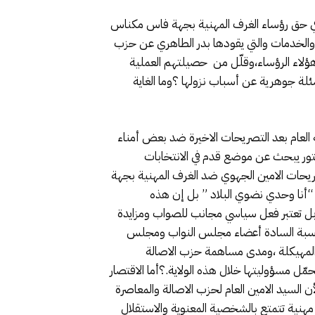
في حق رؤساء الغرف المهنية بجهة فاس مكناس
رة والخدمات والتي يقودها بدر الطاهري عن حزب
هؤلاء الرؤساء،وقلّل من حصيلتهم العملية
رح عدة أسئلة جوهرية عن أسباب نزولها ؟وما الغاية
ه العام بعد التصريحات الاخيرة ضد بعض أمناء
كتور يبحث عن موضع قدم في الانتخابات
صريحات الامين الجهوي ضد الغرف المهنية بجهة
“أنا وحدي نضوي البلاد ” بل إن هذه
،بل تعتبر فعل سياسي مجانب للصواب ومزايدة
حاسبة السادة أعضاء مجلس النواب ومجلس
المهيكلة ،ومدى مساهمة حزب الاصالة
حمّل مسؤوليتها خلال هذه الولاية.؟أما الاقتصار
 السيد الامين العام لحزب الاصالة والمعاصرة
مهنية تتمتع بالشخصية المعنوية والاستقلال