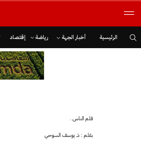
الرئيسية
أخبار الجهة
رياضة
إقتصاد
ث
قلم الناس .
بقلم : ذـ يوسف السوحي