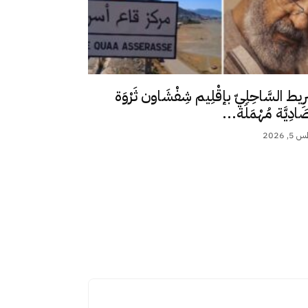
رِيط السَّاحِلِيّ بإقْلِيم شِفْشَاون ثَرْوَة
ِصَادِيَّة مُهْمَلَة...
 2026