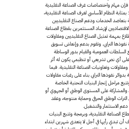
ر فإن مهام واختصاصات غرف الصناعة التقليدية
تعود طبقا للظهير شريف رقم 1.11.89 صادر في 16 من رمضان 1432 (17 أغسطس 2011)، بتنفيذ القانون رقم 18.09 بمثابة النظام الأساسي لغرف الصناعة التقليدية،
 خاصة بتعاضد الخدمات ودعم الصناع التقليديين
لاقتصاديين لإرشاد المستثمرين بقطاع الصناعة
طلاع بمهمة تمثيل الصناع التقليديين ومقاولات
ة نفوذها الترابي. وتقوم بدعم وإنعاش تسويق
 السلطات العمومية والقيام بدور الوساطة
لها على أي نص تشريعي أو تنظيمي يكون له أثر
مقاولات وتعاونيات الصناعة التقليدية. فيما
بدوائر نفوذها الترابي بناء على رغبات مقاولات
تتبع مراحل إنجاز البنيات التحتية الخاصة
، والمشاركة على المستوى الوطني أو الجهوي أو
التراث الوطني الحرفي وحماية منتوجه، وعقد
 دعم الاستثمار والتشغيل.
ع الصناعة التقليدية، وبرمجة وتتبع البنيات
ف أن تبدي رأيها في أجل لا يتعدى شهرين ابتداء