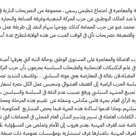
 والمعاصرة في اجتماع تنظيمي رسمي ، مجموعة من التصريحات النارية 
ودها عبد المالك البوطيني عن حزب الحركة الشعبية،وغرفة الصناعة والتجا
ودها محمد عبو عن حزب الحمامة كذلك ،ووجها سهام النقد إلى طريقة عمل 
2015/202،ووصفها بالهزيلة والضعيفة ،تصريحات تأتي في الوقت الميت من هذه الولاية،لتط
ب الاصالة والمعاصرة على المستوى الوطني ،وحالة التيه التي يعرفها أمين
في علم التكتيكات الانتخابية والطبخات السياسية يجزمون بأن حزب التر
المقبلة،لان بقائه في المعارضة يعني موته السياسي …،وللاسف الشديد ت
سة الحزب الرامية إلى القصف العشوائي وتبخيس عمل الكل نصرة لشعار 
 تمييع المشهد السياسي ورفع صبيب عدم الثقة في السياسة والسياسين 
يه الرأي العام بجهة فاس مكناس، وشغله عن تقييم هذه المرحلة وم
لتهم ،وماذا قدموا لساكنة هذه الجهة فيما يخص المشاريع الحكومية 
لكفاءات العاملة في تسيير وتذبيير الشأن العام المحلي في الجماعات التي ت
ضة ضد الغرف المهنية ،يعتبر هروب إلى الأمام وتملص من المسؤولية ،لأن
ر للغرف المهنية ،باعتبارها غرف استشارية ،ومؤسسات عمومية ذات صبغة 