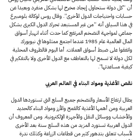
أن “كل دولة ستحاول إيجاد مخرج لها بشكل منفرد وبعيدا عن
حسابات واحتياجات الدول الأخرى”. وقال روس لوكالة بلومبيرغ
في هذا السياق أنه “من غير المستبعد تحرك الدول الكبرى بشكل
جماعي لمواجهة التضخم المرتفع كما حدث أثناء انهيار أسواق
المال العالمية عام 1985 عندما اجتمع ممثلوها في نيويورك
واتفقوا على ضبط أسواق العملات. أما اليوم فالظروف المحلية
لكل دولة لا تسمح لها بالتعاطف مع الدول الأخرى ولا بالتفكير في
كيفية مساعدتها”.
نقص الأغذية ومواد البناء في العالم العربي
يطال ارتفاع الأسعار والتضخم جميع السلع التي تستوردها الدول
العربية ومن أهمها الأغذية كالقمح والأرز ومواد البناء كالحديد
والأخشاب ووسائل النقل والأجهزة الإلكترونية. ومن المعروف أن
الدول العربية تستورد المزيد من هذه السلع سنة بعد الأخرى
لأسباب تتعلق بتدهور كثير من قطاعات الزراعة وكذلك ندرة