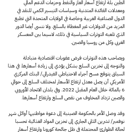
الطين بلة ارتفاع أسعار الغاز والنفط وحزمات الدعم المالي
ومعدلات الفائدة المتدنية وسياسات التيسير الكمي للنقد في
الدول الصناعية الغربية وخاصة في الولايات المتحدة التي تطبع
المزيد من الدولارات غير المغطاة بالسلع. ولا ننسى أيضا الدور
الذي تلعبه التوترات السياسية في ذلك، لاسيما بين المعسكر
الغربي وكل من روسيا والصين.
ويصاحب هذه التوترات فرض عقوبات اقتصادية متبادلة
والتوجه إلى تخزين السلع بشكل يؤدي إلى زيادة أسعارها. في هذا
السياق يتوقع مسح أجراء الاحتياطي الفيدرالي/ البنك المركزي
الأمريكي أن يصل معدل ارتفاع الأسعار لمختلف السلع إلى حوالي
6 بالمائة خلال العام المقبل 2022. وفي بلدان الاتحاد الأوروبي
والصين تزداد المخاوف من نقص السلع وارتفاع أسعارها.
وقد وصل الأمر بالحكومة الصينية إلى دعوة مواطنيها أوائل شهر
نوفمبر/ تشرين الثاني الجاري إلى تخزين المواد الغذائية تحسبا
لحالة الطوارئ المحتملة في ظل جائحة كورونا وارتفاع أسعار