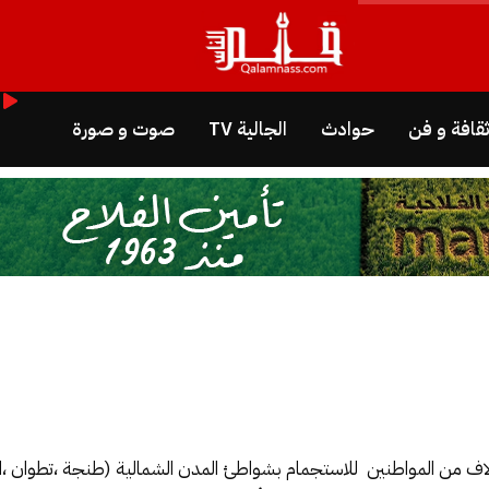
قافة و فن
حوادث
الجالية TV
صوت و صورة
لاف من المواطنين للاستجمام بشواطئ المدن الشمالية (طنجة ،تطوان ،