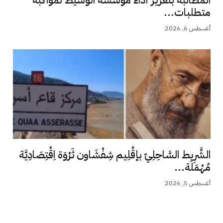
المطالبة بتعزيز أداء مؤسسة الوسيط لمواكبة
متطلبات...
أغسطس 6, 2026
الشَّرِيط السَّاحِلِيّ بإقْلِيم شِفْشَاون ثَرْوَة اِقْتِصَادِيَّة
مُهْمَلَة...
أغسطس 5, 2026